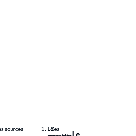
es sources
La
Ces
Le
mauvaise
constats