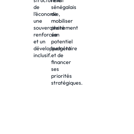
structurelle
l’État
de
sénégalais
l’économie,
de
une
mobiliser
souveraineté
pleinement
renforcée
son
et un
potentiel
développement
budgétaire
inclusif.
et de
financer
ses
priorités
stratégiques.