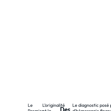
Le
L’originalité
Le diagnostic posé 
Des
Premier
et la
d’hémorragie financ