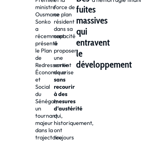
fuites
ministre
force de
Ousmane
ce plan
massives
Sonko
résident
a
dans sa
qui
récemment
capacité
entravent
présenté
à
le Plan
proposer
le
de
une
développement
Redressement
sortie
Économique
de crise
et
sans
Social
recourir
du
à des
Sénégal,
mesures
un
d’austérité
tournant
qui,
majeur
historiquement,
dans la
ont
trajectoire
toujours