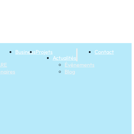
Business
Projets
Contact
Actualités
ARE
Événements
naires
Blog