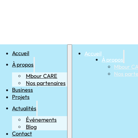
Accueil
Accueil
À propos
À propos
Mbour C
Nos parte
Mbour CARE
Nos partenaires
Business
Projets
Actualités
Événements
Blog
Contact