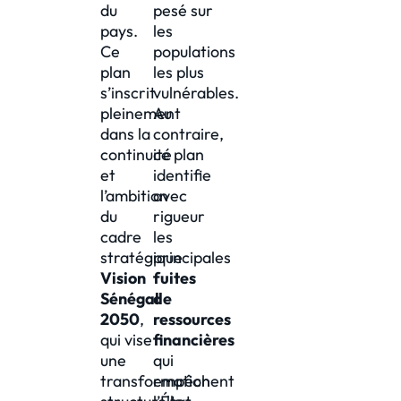
du
pesé sur
pays.
les
Ce
populations
plan
les plus
s’inscrit
vulnérables.
pleinement
Au
dans la
contraire,
continuité
ce plan
et
identifie
l’ambition
avec
du
rigueur
cadre
les
stratégique
principales
Vision
fuites
Sénégal
de
2050
,
ressources
qui vise
financières
une
qui
transformation
empêchent