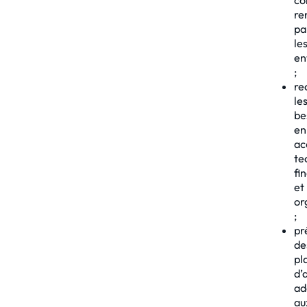
re
pa
le
en
;
re
le
be
en
ac
te
fi
et
or
;
pr
de
pl
d’
ad
au