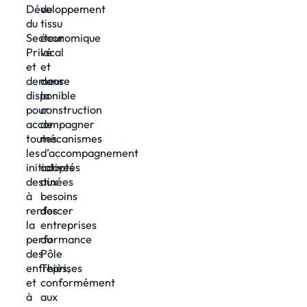
Développement
du
du
tissu
Secteur
économique
Privé
local
et
et
demeure
dans
disponible
la
pour
construction
accompagner
de
toutes
mécanismes
les
d’accompagnement
initiatives
adaptés
destinées
aux
à
besoins
renforcer
des
la
entreprises
performance
du
des
Pôle
entreprises
Thiès,
et
conformément
à
aux