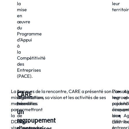
la
leur
mise
territoir
en
œuvre
du
Programme
d’Appui
à
la
Compétitivité
des
Entreprises
(PACE).
La
Les
Au cours de la rencontre, CARE a présenté son
L’associ
Par
Ag
CARE
mission
informations
organisation, sa vision et les activités de ses
regroup
leur
et
:
menée
recueillies
membres.
aujourd’
poids
ho
par
permettront
cinquan
économi
;
un
la
de
cinq
leur
Ag
regroupement
DDSP
mieux
(55)
contribu
in
d’entreprises
vise
comprendre
entrepr
à
;