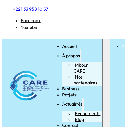
+221 33 958 10 57
Facebook
Youtube
Accueil
Ac
À propos
Mbour
CARE
Nos
partenaires
Business
Projets
Actualités
Événements
Blog
Contact