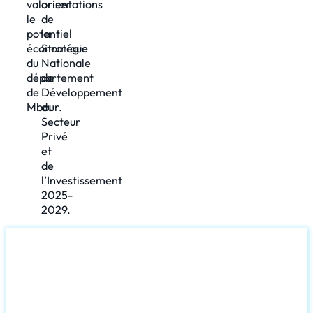
valoriser
orientations
le
de
potentiel
la
économique
Stratégie
du
Nationale
département
de
de
Développement
Mbour.
du
Secteur
Privé
et
de
l’Investissement
2025-
2029.