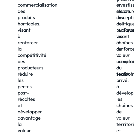
commercialisation
investi
en
des
structur
œuvre
produits
suscepti
des
horticoles,
de
politiqu
visant
renforc
publiqu
à
les
visant
renforcer
chaînes
à
la
de
renforc
compétitivité
valeur
la
des
priorita
compétit
producteurs,
du
du
réduire
territoir
secteur
les
privé,
pertes
à
post-
dévelop
récoltes
les
et
chaînes
développer
de
davantage
valeur
la
territor
valeur
et