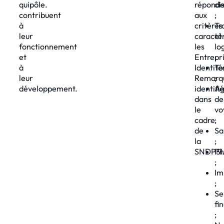
qui
pôle.
réponde
di
contribuent
aux
;
à
critères
Tr
leur
caracté
et
fonctionnement
les
lo
et
Entrepr
;
à
Identité
To
leur
Remarq
;
développement.
identifi
Ag
dans
de
le
vo
cadre
;
de
Sa
la
;
SNDPSI
Ph
;
Im
;
Se
fi
;