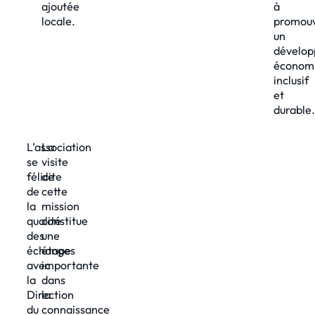
ajoutée
à
locale.
promouv
un
dévelo
économ
inclusif
et
durable.
L’association
La
se
visite
félicite
de
de
cette
la
mission
qualité
constitue
des
une
échanges
étape
avec
importante
la
dans
Direction
la
du
connaissance