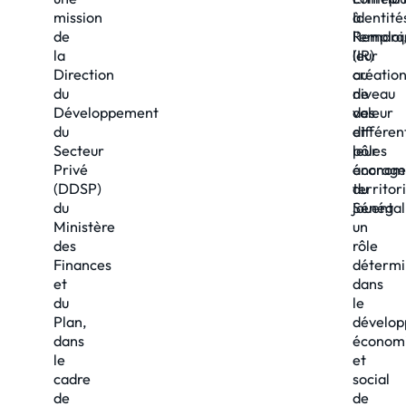
mission
Identité
à
de
Remarq
l’emploi
la
(IR)
leur
Direction
au
créatio
du
niveau
de
Développement
des
valeur
du
différen
et
Secteur
pôles
leur
Privé
économ
ancrage
(DDSP)
du
territori
du
Sénégal
jouent
Ministère
un
des
rôle
Finances
détermi
et
dans
du
le
Plan,
dévelo
dans
économ
le
et
cadre
social
de
de